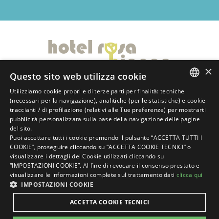
×
Questo sito web utilizza cookie
Viale Tripoli, 195, Rimini, Marina Centro
Utilizziamo cookie propri e di terze parti per finalità: tecniche
(RN), IT
ITALIAN
(necessari per la navigazione), analitiche (per le statistiche) e cookie
traccianti / di profilazione (relativi alle Tue preferenze) per mostrarti
ENGLISH
info@hotelrosabiancarimini.com
pubblicità personalizzata sulla base della navigazione delle pagine
del sito.
GERMAN
+39 0541 390666
Puoi accettare tutti i cookie premendo il pulsante “ACCETTA TUTTI I
COOKIE”, proseguire cliccando su “ACCETTA COOKIE TECNICI” o
+39 351 9141833
FRENCH
visualizzare i dettagli dei Cookie utilizzati cliccando su
RUSSIAN
“IMPOSTAZIONI COOKIE”. Al fine di revocare il consenso prestato e
PERCHÉ PRENOTARE
visualizzare le informazioni complete sul trattamento dati
clicca qui
SUL NOSTRO SITO
IMPOSTAZIONI COOKIE
conviene?
SCOPRI DOVE SIAMO
ACCETTA COOKIE TECNICI