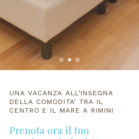
ACCETTO L'INFORMATIVA SULLA PRIVACY
autorizzo il trattamento dei dati personali da me
UNA VACANZA ALL’INSEGNA
forniti nei limiti risultanti dalla legge sulla privacy.
DELLA COMODITA’ TRA IL
VOGLIO RICEVERE OFFERTE ESCLUSIVE!
CENTRO E IL MARE A RIMINI
do il consenso a ricevere materiale informativo
tramite newsletter.
Prenota ora il tuo